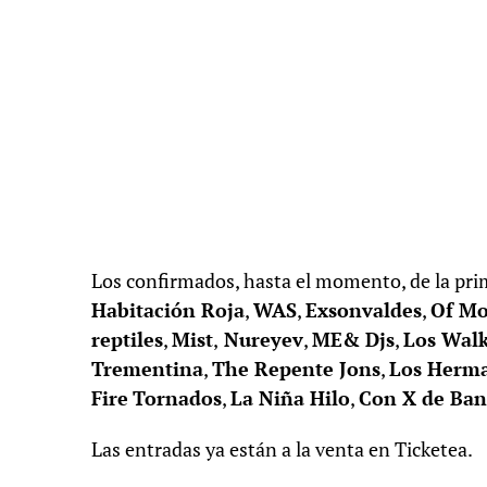
Los confirmados, hasta el momento, de la pri
Habitación Roja
,
WAS
,
Exsonvaldes
,
Of Mo
reptiles
,
Mist
,
Nureyev
,
ME& Djs
,
Los Walk
Trementina
,
The Repente Jons
,
Los Herma
Fire
Tornados
,
La Niña Hilo
,
Con X de Ban
Las entradas ya están a la venta en Ticketea.