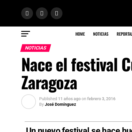
HOME
NOTICIAS
REPORTA
NOTICIAS
Nace el festival C
Zaragoza
Published
11 años ago
on
febrero 3, 2016
By
José Domínguez
Un nuevo festival se hace h