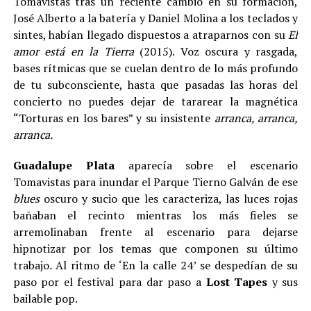
Tomavistas tras un reciente cambio en su formación,
José Alberto a la batería y Daniel Molina a los teclados y
sintes, habían llegado dispuestos a atraparnos con su
El
amor está en la Tierra
(2015). Voz oscura y rasgada,
bases rítmicas que se cuelan dentro de lo más profundo
de tu subconsciente, hasta que pasadas las horas del
concierto no puedes dejar de tararear la magnética
“Torturas en los bares” y su insistente
arranca, arranca,
arranca.
Guadalupe Plata
aparecía sobre el escenario
Tomavistas para inundar el Parque Tierno Galván de ese
blues
oscuro y sucio que les caracteriza, las luces rojas
bañaban el recinto mientras los más fieles se
arremolinaban frente al escenario para dejarse
hipnotizar por los temas que componen su último
trabajo
.
Al ritmo de ‘En la calle 24’ se despedían de su
paso por el festival para dar paso a
Lost Tapes
y sus
bailable pop.